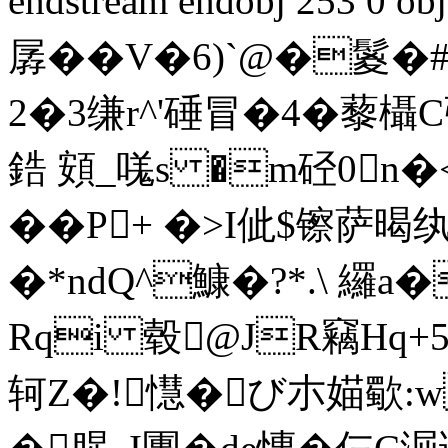
endstream endobj 253 0
孱��V�6)`@�鬉�
2�3缣r^'硾冒�4�藜欇 C
鋯 頞_嗴s �m硁0n�
��P+ �>I佌$镲萨暍
�*ndQ^鱇�?*.\ 纙a
Rqi 毂@JR竊Hq+5
轲Z�!懳�び朩媌歜:w