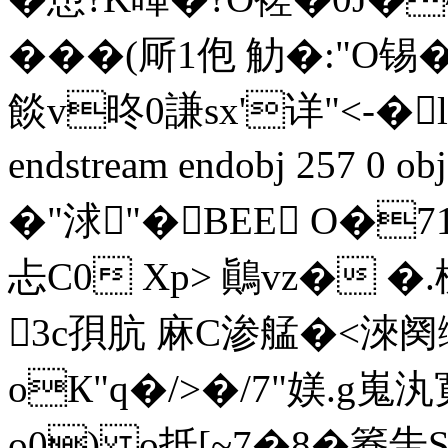
���(厛1佨 觔�:" O
餤v昸0謙sx'详"<-�lB
endstream endobj 257 0
�"浗"�BEE O�71
忐C0 Xp> 鷆vz� �
3c孭肮 麻C渗艋�<淶阕缩
oК"q�/>�/7"媄.
o0) o抵[~7�8�簥