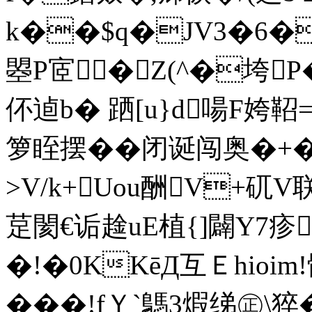
k��$q�JV3�6�
曌P宧�Z(^�垮P
伓逌b� 跴[u}d啺F
箩眰摆��闭诞闯奥�+�+阰
>V/k+Uou酬V+
莡閡 €诟趛uE植{]闢Y7疹
�!�0KKēД互Ｅhioi
���!fＹ`鷌3煆绨㊣\