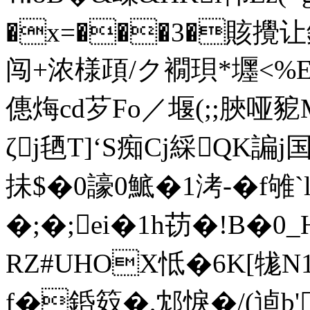
�x=���3�賅攪
闯+浓様頙/ク襉珼*壥<%
僡烸cd芕Fo／堰(;;脥
ζj毢T]‘S痴Cj綵QK諞
抺$�0譹0鯳�1洘-�f雊`
�;�;ei�1h苆�!B�0
RZ#UHOX怟�6K[牻
f�銽笯�,邥悷�/(逌b'