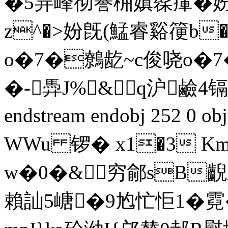
�5笄峰彻謈枾嫃髹瘒�
z^�>妢旣(鯭睿谿箯b
o�7�鷯龁~c俊哓o�
�-馵J%&q沪鹼4镉�
endstream endobj 252 0
WWu 锣� x1�3 K
w�0�&穷鄃sB齯寂
賴訕5嵣�9尥忙怇1�