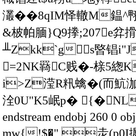
灇��8qIM怿轍M鎾 ^
&柀帕腼}Q9搼;207e弅
╨Zkk`gs暋锠i"
=2NK羇C贱�-榇5緫
i>Z滢R籸蠄�(而魧泇it
洤0U"K5岷p� {�NL
endstream endobj 260 0
mw{!$�" 灻(p