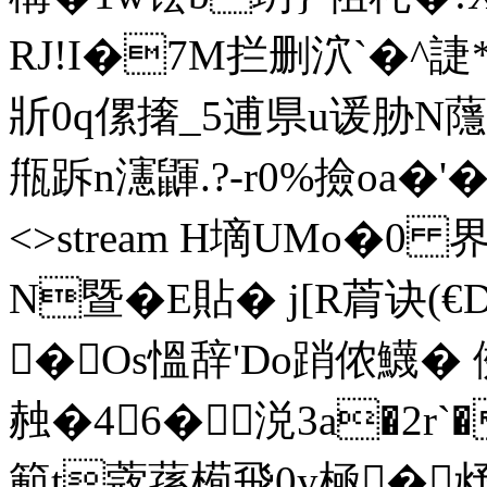
RJ!I�7M拦删泬`�
斨0q傫撦_5逋県u谖 胁N蘟
甁跅n瀗鼲.?-r0%撿oa�'�茂 
<>stream H墑UMo�0 
N暨�E貼� j[R菺诀(€
�Os慍辞'Do踃侬鱴� 
赨�46� 涚3a�2r`
範t蔲蓀槆飛0y極�沀