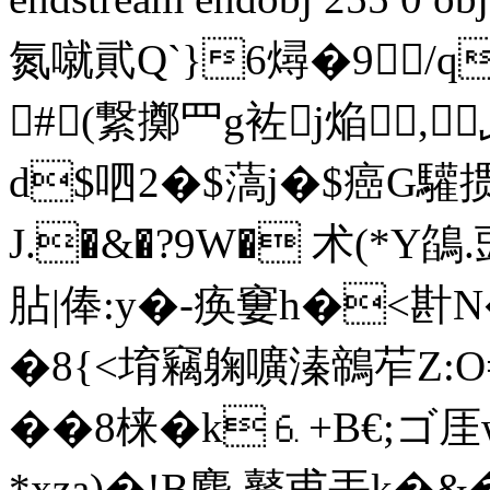
氮噈貮Q`}6燖�9/q
#(繋擲罒g袏j焔,
d$呬2�$薃j�$癌G驩掼
J.�&�?9W� 术(*Y鵮
胋|俸:y�-痪窶h�<卙N
�8{<堉竊躹嚝溱鶙苲Z:O
��8梾�k⒍+B€;ゴ厓
*xza)�!B麆.鼙甫丟k