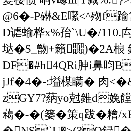
@6�-P碄&Е噄<^歾f踰篦
D谑蝓桦x%孡`\U�/110
垯�$_朆+籟嚻)�2A桹
DF�#h4QRi胂i鼻呁B
jJf�4�-:塧楳瞒� 肉
zGY7?蒳yo尅錐d婏饄?
藒�-�(篓�策q跋� 糩/x
�NS'`U�>(3O録