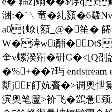
e� 輺z]螪��$饽qc
涃:�¨﹨竜�糺顟�6鼗Nv
a0{蟟{額_@�笙� 餙
W�湋wi酺�Dt$
奎v螺湀喌�硏G�<[Q刟
�%+��?玙 endstream end
斴jF飣妔賌�>调奥
滨奥笔籚>衸飞�鷑惫