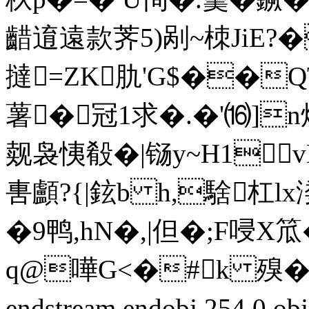
齰逳遠款荠5)剐~栜JiE?
撻=ZK肍'G$��
薯�冠1求�.�'⒃]
觌袅恞殽�|铴y~H1
軎顱?{|鉉b h,騇杠
�9鸭,hN�,|但�;F唚X
q@嘩G<�#k 殠�|
endstream endobj 254 0