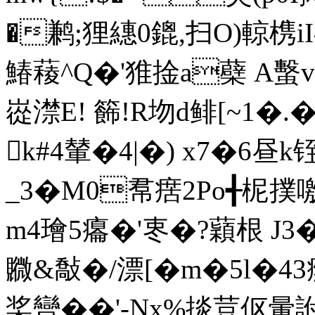
�鹣;狸繐0鎞,扫O)輬槜i
鰆薐^Q�'猚捦a蘗 A蟿v辧
嵸澿E! 籂!R圽d鲱[~1
k#4輦�4|�) x7�6昼
_3�M0帬瘔2Po╉柅撲
m4璯5癟�'栆�?蘔根 J
覹&敽�/漂[�m�5l�
桨曫��'-Nx%掞荳伛暈詂`