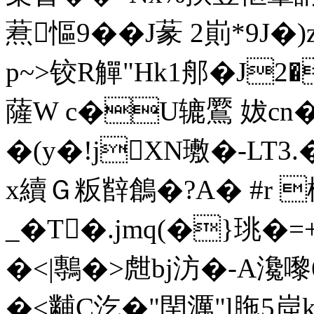
蔒慪9�
� J蒃 2崱*9J
p~>铰R觶"Hk1郍�J2�
薩W c�U辘鷢 妭cn�*
�(y�!jXN璷�-L
x續Ｇ粄辥 鶬�?A� #r 
_�T�.jmq(�}珧
�<|鷒�>甝bj汸�-A瀺嚟6
�<黼C汔�"閈濿"l胣5崫k