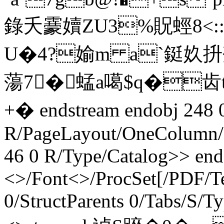
錄夭靀嬻ZU3%貺蛵 8
U�4?媮m a`鋌奺抍剂
蕩  7�蜢a噶$q�齿
+� endstream endobj 248 0
R/PageLayout/OneColumn/P
46 0 R/Type/Catalog>> end
<>/Font<>/ProcSet[/PDF/T
0/StructParents 0/Tabs/S/T