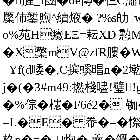
�腥_I團�de慱�仨C
橜伂錾煦^續焲� ?%s劰 |
o%苑H癓EΞ=耘XD 憅M4
�X檠mV@zfR膢� 
_Yf(d唩�,C摈螇晿n�2
j�(�3#m49:撚棧嚍!璧
�%倧�櫶�F6é2� 
=L�E� 帣�=�憏
杦p�=� U恂�.羹�鐝