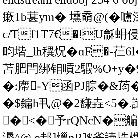
瘶1b葚ym� 壎奣@(�
c/Tf1T7€�!U龢蚦
畇堦_lh穓炾�ɑF�-芢
苫肥閂绑钼嗊2騢%O+y�9
�:廗-Y函PJ腙�&荺�
�$鍽h丮@�2馦垚<5�.
�<�予rQNcN�艑l
漘^@ o邽]爉nR]$雀読