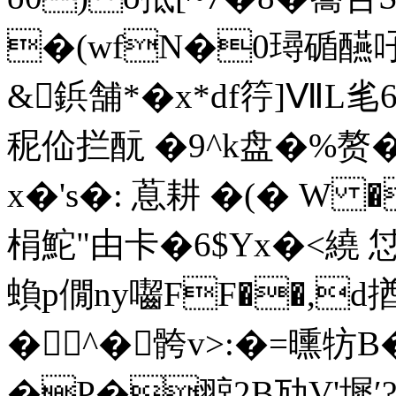
�(wfN�0璕碷醼吇9
&鋲舗*�x*df筕]ⅦL毟
秜佡拦酛 �9^k盘�%赘�
x�'s�: 蒠耕 �(� W �
梋鮀"由卡�6$Yx�<繞 
蝜p僩ny囓FF��,d
�﹝^�骻v>:�=曛牥
�P�翞2B劢V'墀′?