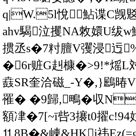
q|W.5l悅鮎谍C觊覐
ahv騔泣攫NA敇嬛U绂w
掼丞s�7籿膻V彏浸迃%祉
�6r赃G赳槺�>9!*
鼖 SR奎洽磁_-Y�,}鶌暙
罹� �9歸,鴫�収N
額冿�7[~ī呰3攐t0擢 c!9
⒒8B�&崠&HKi祎Ez(