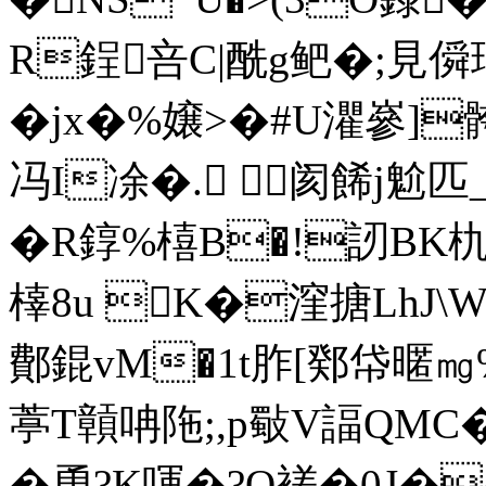
R鋥咅C|酰g鲃�;見僢
�jx�%嬢>�#U灈嵾]骻
冯I凃�. 阂餙j魀匹
�R錞%橲B�!訒BK
橭8u K�漥搪LhJ
鄪錕vM�1t胙[鄈帒暱㎎%�
葶T贑呥陁;,p斀V諨QMC
�恿?K喗�?O褨� 0J�