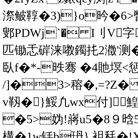
漈 鲏鞟�3)}o昑�6>
鄋PDWj`� I刂V字
匹锄忎硸涞嘋鐲扥2瀓'测�6
臥f�*-昳骞 �4貤塓
/]�3>穃�,=?Z
v靱�}鮾凢wx付]
�5>妫!嶈u5�8９晗
構�1w铥b玬} 袓秏�!