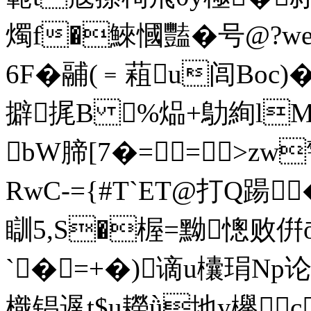
燭f�鯠慖豔�号@?
6F�鬴(﹦蒩u闾Boc)�
擗捤B %煰+鳨絢lM
bW腣[7�==┰>zw
RwC-={#T`ET@打Q踼�
瞓5,S�楃=黝憁败倂
`�=+�)谪u欜琄Np论E
樴锠遟t$u耮ǜ地y欅c