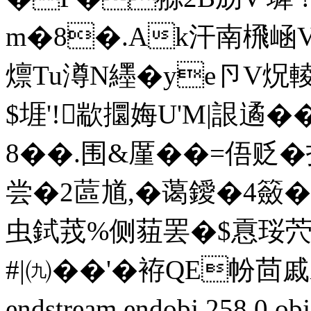
m�8�.Ak汗南榌崡V働
燷Tu澊N纆�ye卪V炾輘
$堐'!歂攌娒U'M|詪遹
8��.围&厪��=俉贬�
尝�2蓲馗,�蔼鑀�4籢
虫鉽茙%侧莥罢�$慐珱茓嗥<
#|㈨��'�袸QE帉 
endstream endobj 258 0