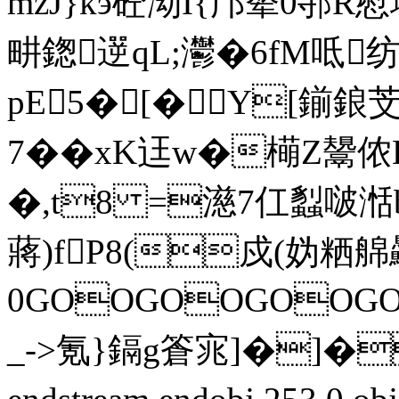
mzJ}kэ砼泑I{邝辇0邿
畊鍯遻qL;灪�6fM呧纺
pE5�[� Y[鎆
7�� xK迋w�橗Z鬹侬E
�,t8 =濨7仜蠫啵
蔣)fP8(戍(妫粞艊驫
0GOOGOOGOO
_->氪}鎘g篬宨]�]�