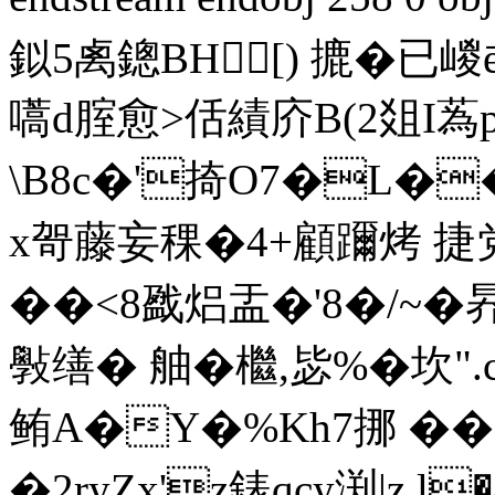
鉯5禼鏓BH[) 摝�已
嚆d腟愈>佸績庎B(2爼I
\B8c�'掎O7�L�
x哿藤妄稞�4+顧躎烤 捷
��<8戤焒盂�'8�/~�
斅缮� 舳�檵,毖%� 
鲔 A�Υ�%Kh7挪 ��
�2ryZx'z錶qcy渕|z l