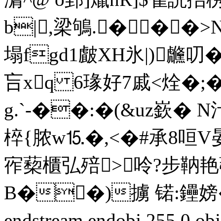
b|,梁鴝.�� �
塌fgd1皻XH氷|)虪叨
吂
xq 6瑑好7戚<烇�;�
g.`-��:�(&uz嶔� N
椊{脓w⒖�,<�#承8咺V晏
宱蔾櫃弘殕>呤?步靹艳
B��)擄 锘:鑸嫎�"
endstream endobj 255 