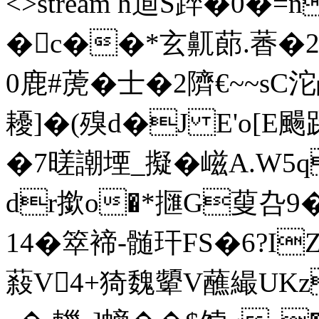
<>stream h逌S踤�0 �
�c��*玄鼿蓈.萫�2I
0鹿#萀�士�2隮€~~sC
耰]�(殠d�J E'o[
�7暛謿堙_擬�嵫A.W
dr撳o�*擓G蓃叴9
14�箤褅-髄玕FS�6?I
蔱V4+猗魏顰V蘸繓UKzn