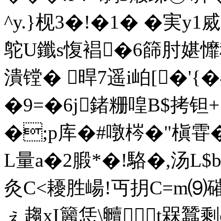
^y.}枧3�!�1� �実y
鸵U鑯s愎裮�6篩肘媅戂穃
潰镗� 晘7遥i岶[�'
�9=�6j鍺粣喤B$拷钽+
�;p库�#噋梣�"槇
L量a�2腶*�!駱�,汤L$bf
灸C<耰胜崵!丏抈C=m⑼磪盯
ぇ趨xI籭恁\贕t槑蠶剩