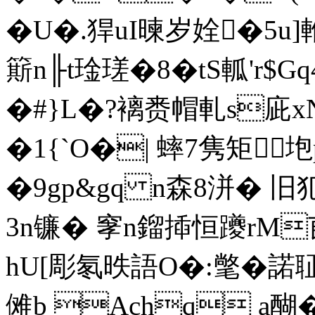
�U�.猂uI暕岁姾�5u]
簛n╟t琻瑳�8�tS軱'r$
�#}L�?褵赉帽軋s庛
�1{`O�| 蟀7隽矩垉p0
�9gp&gq n森8洴� 旧
3n镰� 窙n鎦揷恒躨rM
hU[彫氡昳語O�:氅�諾聇A
傩b Achq a醐