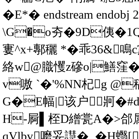
�E*� endstream endobj 
\G�o夯�9D侇�
寠^x+鄟穲 *�乖36&
絡w@膱戄z磣o|鱔窪�
v嗷 `�'%NN杞g @
G�E幅|该户牁�#d
H-屙▌桎D繒瓽A�>郃属鑴
qVlbv嚰妥譿� ,� H蠮