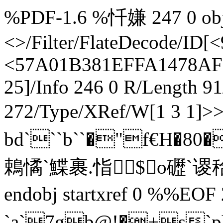
%PDF-1.6 %忏嫌 247 0 obj 
<>/Filter/FlateDecode/
<57A01B381EFFA1478AF
25]/Info 246 0 R/Length 9
272/Type/XRef/W[1 3 1]>
bd```b``�"f€H�8
鵣憰`鰈裹.恉$o礰`谡秴�
endobj startxref 0 %%EOF 
`a`7gb@!�+s`p