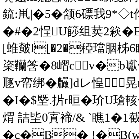
鋶:鼡|�5�颔6磦我9*◇t
�#�2悜U篎组荬2篍�
[蜼皶l[�2�稏璫胭柹
秶韊筨�8嶍cv�b囐v
豗v帟绑�麣]dレ惶
�I�$塈.扸r晅�玠U
煟 詰坒0寘褅/& `瞧1
�c�B� !�B