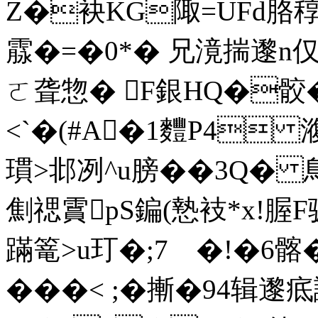
Z�袂KG陬=UFd胳稕扎
霡�=�0* � 兄滰揣邌n
ㄛ聋惣� F銀HQ�骹�
<`�(#A�1麷P4 
瑻>邶冽^u膀��3Q� 
劁禗霣pS
鍽(慹衼*x!腛
蹣篭> u玎�;7 �!�6 髂
���< ;�摲�94辑邌