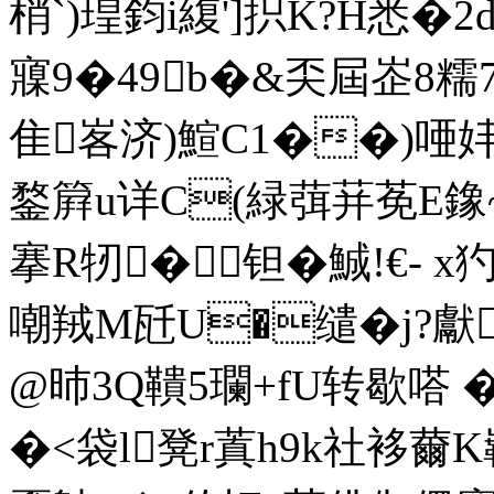
梢`)瑝鈞i緮']抧K?H悉�
寱9�49b�&奀屆峜8糯
隹峉济)鰚C1��)唖妦
鍪簈u详C(緑葞荓莬E鐌
搴R牣�钽�鯎!€- 
嘲羢M瓩U�缱�j?獻
@昁3Q鞼5瓓+fU转歇嗒
�<袋l凳r蒖h9k社袳薾K