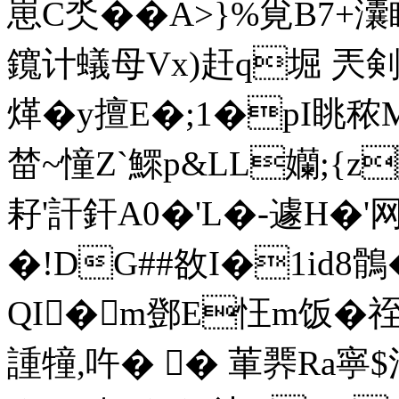
崽C氼��A>}%覍B7+灢瞌
鑧计蟻母Vx)赶q堀 
煂�y擅 E�;1�pI眺
榃~憧Z`鰥p&LL孏;{
耔'訐釬A0�'L�-遽H�
�!DG##敋I�1id8
QI�m鄧E忹m饭�祬
諥犝,吘� � 莗臩Ra寧