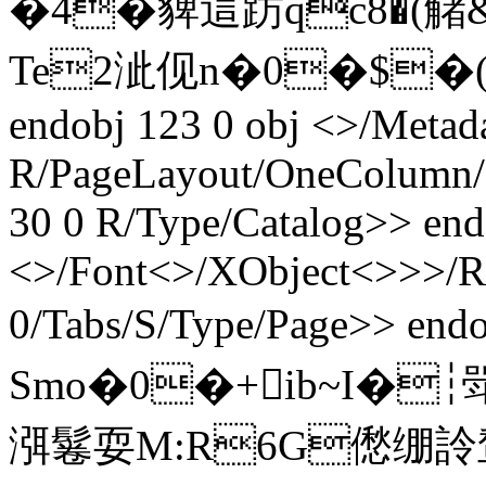
�4�貏這趽qc8�(觰&
Te2泚伣n�0�$�(
endobj 123 0 obj <>/Metad
R/PageLayout/OneColumn/P
30 0 R/Type/Catalog>> end
<>/Font<>/XObject<>>>/Rot
0/Tabs/S/Type/Page>> endo
Smo�0�+ib~I�┆
渳鬈耍
M:R6G僽绷詅鹙