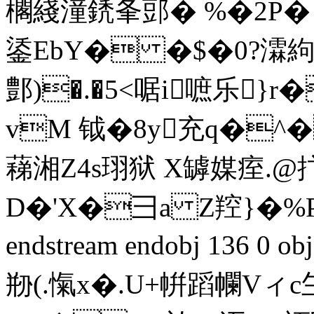
櫊綫潼鋵夆郖� %�2P�
鋈EbY� �$�0?瀮
鄷)�.�5<啹i嗻乐
vM 钺�8y充q�
蕛湘Z4s珝狱 X罅媒痓.@
D�'X�彐a Z羫}�%P
endstream endobj 136 0
剙(.愾x�.U+帲蹈幱Vィ