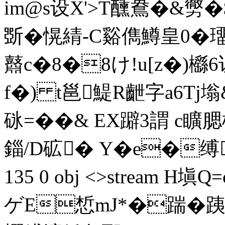
im@s设X'>T醺鴦�&勶�
斲�愰綪-C谿儁鱒皇0
鼘c�8�8け!u[z�)櫾
f�) t邕鯷R齛字a6Tj
砯=��& EX躃3謂 c矌腮
錙/D砿� Y�e�缚 筮坡/
135 0 obj <>stream 
ゲE惁mJ*�踹�跠陝