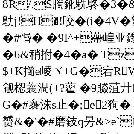
8R/.S臅鈋駪鴤�3�&
鳨j!H�!咬�(i�4V
�#惽� �9I^+蔕崲亚
�6&稍拊�4�a� Tz
$+K擳e崚ヾ+G�宕RWJ
觎梕蘘渦(+?藋 �9贆菹廾
G�#褢洙s止�;e2狥�
赟&�'�#磨鈘q昘&>e`