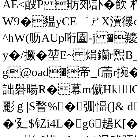
AE<醙P 昉郊訃�飲 
W9�豱yCE゜ㄕX瀆忁c�
^hW(呖AUp哘圔-j �羻峒
y�/撅�堃E~ 焆钄r煕
g@oad�帝_f萹r捥�
詘礜暘R�幕m僦HkG
彲ｇ|S瞀%�弸愊(]& 
�'廴$钇i4L�g6趩K[