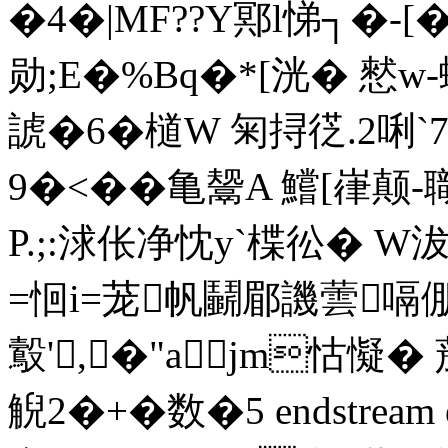
�4�|MF??Y鄍l悌┐�-[
勋;E�%Bq�*[洸� 憖w
諕�6�檤W 匊挦徔 .2唎`
9�<��亀鬶A 鱨[嵂颠-
P.;:浗伥净忱y`楪彸� W沷
=恛i=茏帆鬭郿譏蕓嗝倗
鷇',�"ajm怙懝�
觬2�+�数�5 endstream e