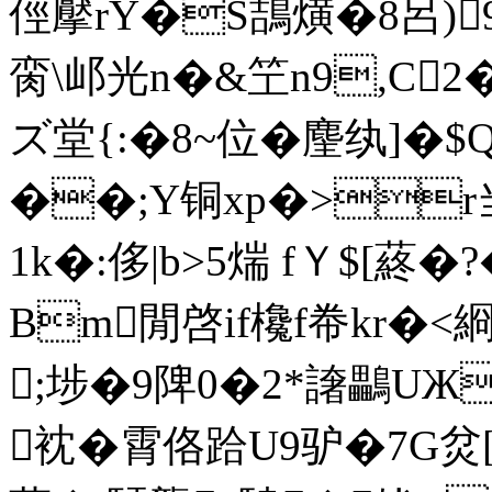
俓擪rY�S鴶熿�8呂)
脔\邖光n�&笁n9,C2
ズ堂{:�8~位�麈纨]�$
��;Y铜xp�>r当
1k�:侈|b>5煓 fＹ$[蔠�
Bm閒啓if欃f帣kr�<綗"
;埗�9陴0�2*譇鸓
衴�霄佫跲U9驴�7G炃[