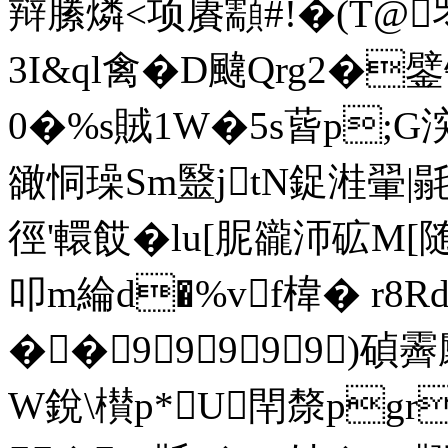
辩縢燐<项賡顬#!�(T@罖0
3I&ql禽�D颹Qrg2
0�%s賊1W�5s蒈p;G
豃恫璪Sm毉jtN鋜溎翬|毾
徑'轘餀�lu[胒豅沞砿M
叩 m綸d�%vf椲� r8
��99999)碵
W銳\櫕p*U閈漦pgr