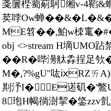
戔籄梐薥葪鴚缃v-4鞱&
荬哱Ow蝉��&�L�&�
ME笤��,鮊w栜竃�#�褔桋 
obj <>stream H墑UMO
��R�哔澷舦掱挰足欦�
M�,?%gU"吰ⅸRZㄞA)
剘汿I�E逽矶�'鷩U:
8玸H幆徜澍挈�鋚zzv亄乆