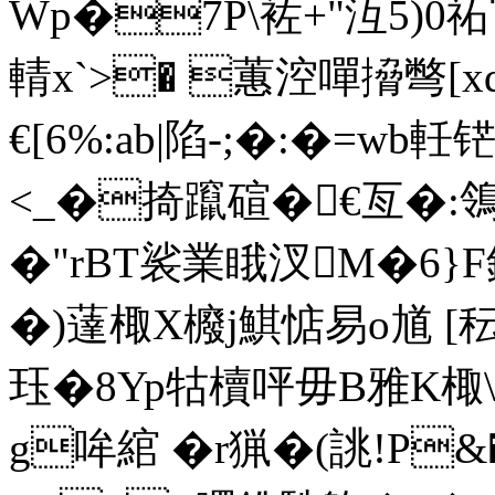
Wp�7P\袏+"沍5)0祏
輤x`>� 蕙涳嘽搚彆[x
€[6%:ab|陷-;�:�=w
<_�掎躥
碹�€亙�:鴒
�"rBT裟業睋汊M�6}F
�)薘棷X櫠j鯕惦易o馗 [
珏�8Yp牯櫝呯毋B雅K棷\絍
g哞綰 �r猟�(誂!P