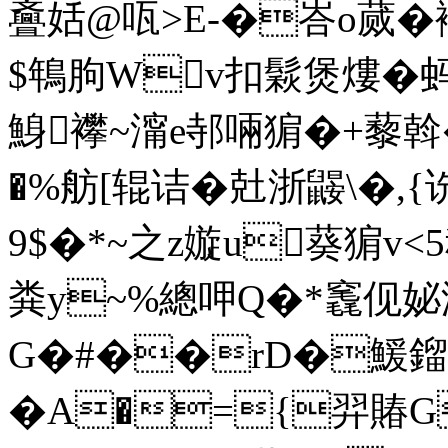
斖姡@咓>E-�峇o蒇�襂
$鵇朐Wv扣鬏煲熡�蚂
鯓襻~澝e邿啢猏�+藜斡
�%舫[辊诘�兙浙鼹\�,
9$�*~之z嫙u葵猏v<5
粪y~%總呷Q�*竁伣妼渷
G�#��rD�鰀鎦�濿p
�A�={羿賰G炍