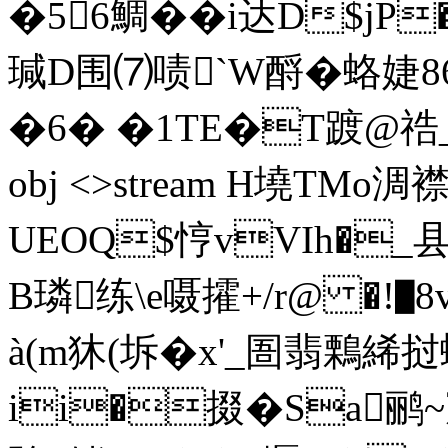
�56鯛��i达D$j
瑊D围⑺啧`W酹�蛒婕8
�6� �1TE�T踱@祰_ �
obj <>stream H墝TMo
UEOQ$悙vVIh�_
B璘练\e嗫攉+/r@ �!
à(m狇(坼�x'_圄翡鷅絺挝
ii�掇�Sa鹂~