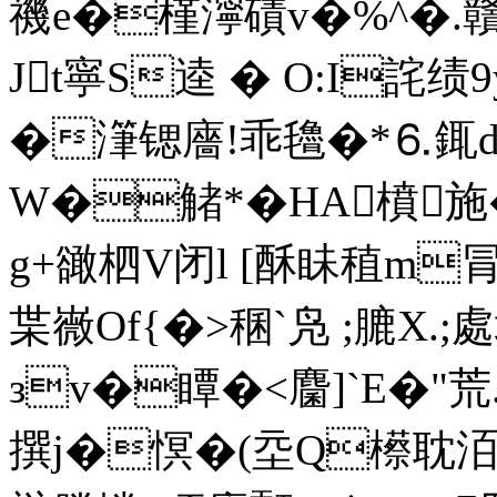
禨e�槿濘磧v�%^�.贛{
Jt寧S逵 � O:I詫绩
�潷锶廧!乖氌�*⒍銸
W�觰*�HA橨施�
g+豃柶V闭l [酥眛稙m冐
枼嶶Of{�>稛`凫 ;膔X
зv�瞫�<麕]`E�"荒
撰j�慏�(坖Q櫒耽洦