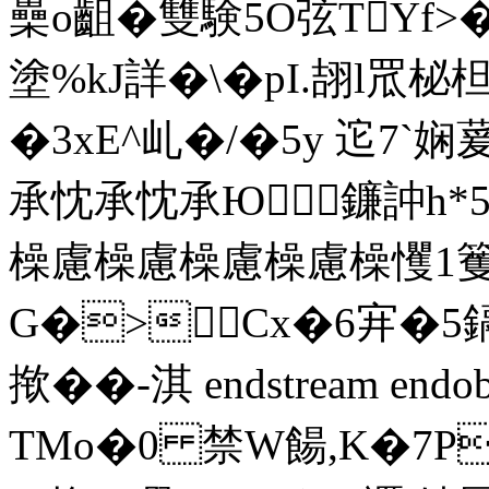
櫐o齟�雙験5O弦TYf>
塗%kJ詳 �\� pI.翓l罛
�3xE^乢�/�5y 迱7`
承忱承忱承Ю鐮訲h*5
橾慮橾慮橾慮橾慮橾戄1籆v
G�>Cx�6宑�5
揿��-淇 endstream endobj
TMo�0 禁W餳,K�7