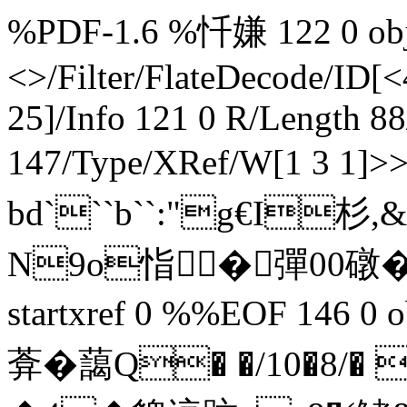
%PDF-1.6 %忏嫌 122 0 obj 
<>/Filter/FlateDecode/
25]/Info 121 0 R/Length 8
147/Type/XRef/W[1 3 1]>
bd```b``:"g€I杉
N9o恉�彈00礅�錻�
startxref 0 %%EOF 146 0 
葊� 藹Q� �/10�8/� 