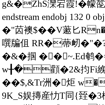
g&�ZhS灤宕霞!�幪旕$
endstream endobj 132 0
�"苬襖$��V藗匕R
噀牑伹 RR�蔕衂�"�?3
�&�掴 ��~.Ed鹌
w╂�顴�2&抣Fi絻�1
��$,&Tr洲�炬 w
9K_S娱摶産忇T同{臸�3