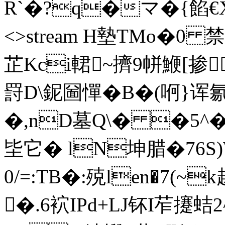
R`�?q�マ�{餡€X凼I e
<>stream H墊TMo�0
芷Kci輑~擠9帡鯾[掺
罸D\鈮圙憚�B�(哬}
�,nD墓Q\� �5
坒它� lN坤腊�76S
0/=:TB�:殑len�7(~
�.6袕IPd+LJ钚I苲攓蛣2