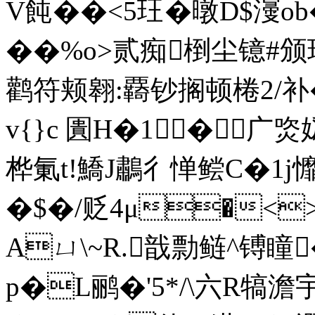
V飩��<5玨�暾D$濅ob
��%o>贰痴椡尘镱#
鹳符颊翱:覉钞搁顿棬2/补
v{}c 圚H�1� 广焁
桦氭t!鱎J鷫彳惮鲿C�1j
�$�/贬4μ�<>�
Aㄩ\~R.戠勡鲢^镈瞳�
p�L鹂�'5*/\六R犒澹