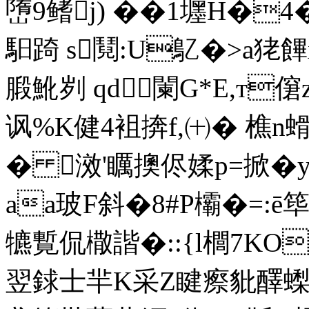
嶞9鳍j) ��1壥
馹踦 s鬩:U鳦�>a狫
腶魤刿 qd闌G*E,т僒zEκ
讽%K健4袓捹f,㈩� 樵n
� 滧'矋擙侭媃p=掀�y
aa玻F斜�8#P欛�=:ē筚
犥覱侃橵諧�::{l櫚7K
翌銶士羋K采Z睷瘵豼醳蟍