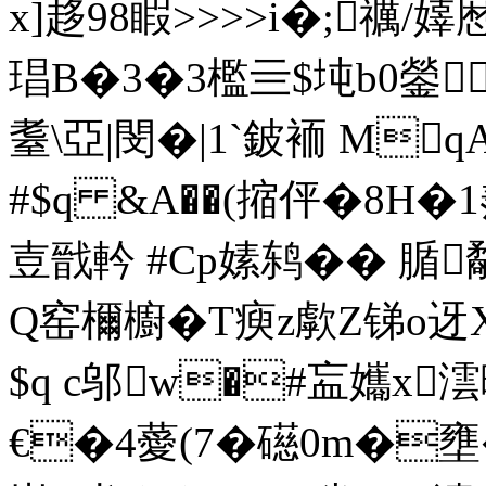
x]趍98睱>>>>i�;禲/
琩B�3�3檻亖$坉b0鎣
耋\亞|閔�|1`鈹袻 M
#$q &A��(摍伻�8H�1羨
壴戩軡 #Cp嫊鸫�� 腯
Q窑檷櫥� T瘐z歑Z锑o
$q c邬w�#衁孈x
€�4薆(7�礠0m�