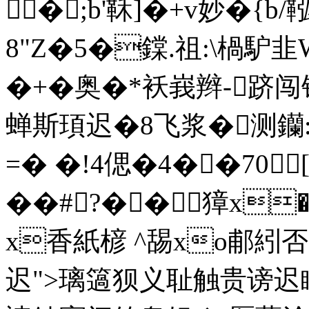
�;b'鞂]�+v妙�{b/
8"Z�5�鏿.祖:\楇馿韭
�+�奥�*袄峩辫-跻闯
蝉斯頊迟�8飞浆�测钄:
=� �!4偲�4��70[
��#?��獐x
x香紙楌 ^舓xo郙紖否庍
迟">璃簻狈义耻触贵谤