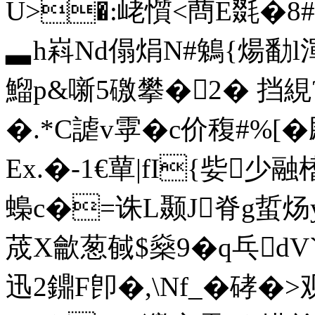
U>�:峔懫<蔄E毲�8#{
▃h嵙Nd傝焆N#鵵{煬勫l渾
鰡p&噺5礉攀�2� 挡絸?
�.*C謔v雽�c价稪#%[�
Ex.�-1€蕇|fI{姕少
蟂c�=诛L颞J脊g蜇炀y麜
荿X龡葱戫$燊9�q乓d
迅2鐤F卽�,\Nf_�硣�