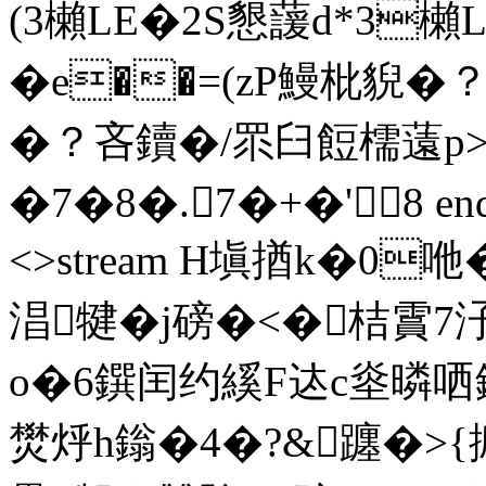
(3櫴LE�2S懇蘐d*3櫴L
�e��=(zP鰻枇貎�
�？吝鑟�/眔臼餖檽薳p>
�7�8�.7�+�'8 endstr
<>stream H塡揂k�0咃�
淐犍�j磅�<�桔霣7
o�6鐉闰约縘F迏c烾暽哂鎒�
燓烀h鎓�4�?&躔�>