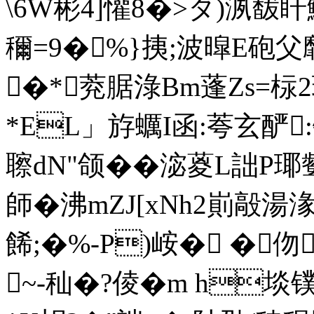
\6W彬4]懽8�>タ)洬馛盰鯜
穪 =9�%}挗;波暭E砲父
�*萒 腒淥Bm蓬Zs=柡
*EL」斿蠣I函:荂玄酽:
聺dN"颌��淧葼L詘
師�沸mZJ[xNh2崱毃湯湪
餙;�%-P)峖� �
~-秈�?倰�m h埮镤