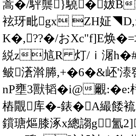
蒿�/駍龒}驍�妭BL
袨玡毗gx ZH姃◥ 
K�,??�/おXc"f]E焕
綐z訄R 灯/ｉ潳h�
鲏濸濣幐,+�6�&岯'
nP壅3獸韬�i@覼:�
樁覵库�-錶�A繓餧
鑜瑭熰膝涿 x總謅g氳2]