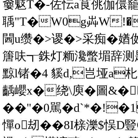
嫑鬾T�-佐忶a茛佻伽儇
聥"T�W0g芔W!
閪u缵�>谡�>采痴�媨
篖呋┱銖灯粫瀺蟞堳辞测匙
黥l锗�4 貕d,岂垭a朼
齲巊x�绕\庾�圖&�
��"�0駡�d`*�!
憚o刼��8I榇濼$悮D豎