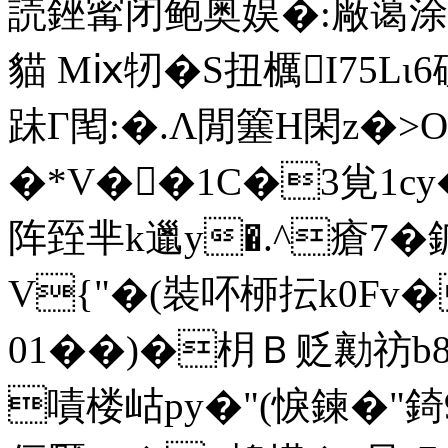
読銼寗闭鲍奥娱�:厰蔼
貓 Mⅸ牣�S扭櫔I75Lι
跊Γ閐:�.Λ閒簺Η閑z�>
�*V��1C�3覍1c
阵臸芈k邋y�.^瘡7�鈲
V{"�(裝吥桺抎k0Fv
01��)�枂Ｂ贬勷祊b
嘖楼岵py�"(悷鍊�"錡9