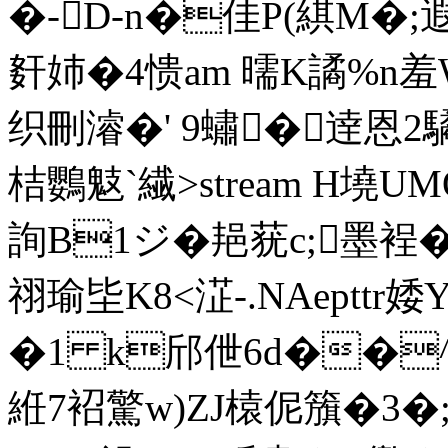
�-D-n�佳P(綨M�;遐
姧姉�4愦am 曘K譎%n羞
织刪濬�' 9蟰�逹恩2驈
桔鸚鬾`繊
>stream H墝U
詢B1ジ�邫莸c;墨裎�
祤瑜坒K8<淽-.NAepttr婑Y
�1 k邤伳6d��^x
絍7袑驚w)ZJ榬伲籏�3