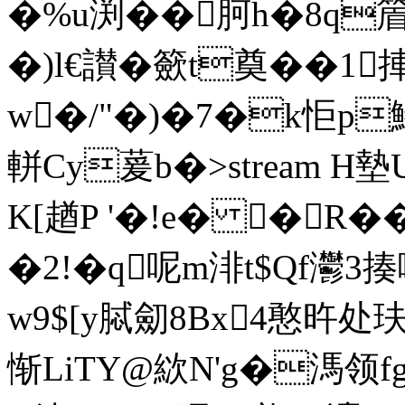
�%u渕��胢h�8q篃c
�)l€讃�籨t奠��1
w�/"�)�7�k怇p
軿Cy萲b�
>stream
K[趥P '�!e� �R�
�2!�q呢m渄t$Qf灪
w9$[y脦劎8Bx4憨旿处
惭LiTY@絘N'g�溤领f